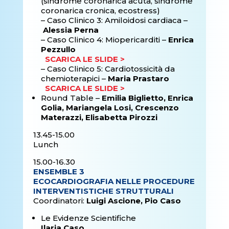
(sindrome coronarica acuta, sindrome
coronarica cronica, ecostress)
–
Caso Clinico 3: Amiloidosi cardiaca –
Alessia Perna
–
Caso Clinico 4: Miopericarditi –
Enrica
Pezzullo
SCARICA LE SLIDE >
–
Caso Clinico 5: Cardiotossicità da
chemioterapici –
Maria Prastaro
SCARICA LE SLIDE >
Round Table –
Emilia Biglietto, Enrica
Golia, Mariangela Losi, Crescenzo
Materazzi, Elisabetta Pirozzi
13.45-15.00
Lunch
15.00-16.30
ENSEMBLE 3
ECOCARDIOGRAFIA NELLE PROCEDURE
INTERVENTISTICHE STRUTTURALI
Coordinatori:
Luigi Ascione, Pio Caso
Le Evidenze Scientifiche
Ilaria Caso