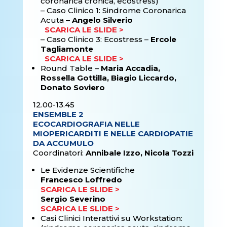
coronarica cronica, ecostress)
–
Caso Clinico 1: Sindrome Coronarica
Acuta –
Angelo Silverio
SCARICA LE SLIDE >
–
Caso Clinico 3: Ecostress –
Ercole
Tagliamonte
SCARICA LE SLIDE >
Round Table –
Maria Accadia,
Rossella Gottilla, Biagio Liccardo,
Donato Soviero
12.00-13.45
ENSEMBLE 2
ECOCARDIOGRAFIA NELLE
MIOPERICARDITI E NELLE CARDIOPATIE
DA ACCUMULO
Coordinatori:
Annibale Izzo, Nicola Tozzi
Le Evidenze Scientifiche
Francesco Loffredo
SCARICA LE SLIDE >
Sergio Severino
SCARICA LE SLIDE >
Casi Clinici Interattivi su Workstation: