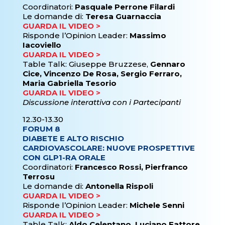
Coordinatori:
Pasquale Perrone Filardi
Le domande di:
Teresa Guarnaccia
GUARDA IL VIDEO >
Risponde l’Opinion Leader:
Massimo
Iacoviello
GUARDA IL VIDEO >
Table Talk: Giuseppe Bruzzese,
Gennaro
Cice, Vincenzo De Rosa, Sergio Ferraro,
Maria Gabriella Tesorio
GUARDA IL VIDEO >
Discussione interattiva con i Partecipanti
12.30-13.30
FORUM 8
DIABETE E ALTO RISCHIO
CARDIOVASCOLARE: NUOVE PROSPETTIVE
CON GLP1-RA ORALE
Coordinatori:
Francesco Rossi, Pierfranco
Terrosu
Le domande di:
Antonella Rispoli
GUARDA IL VIDEO >
Risponde l’Opinion Leader:
Michele Senni
GUARDA IL VIDEO >
Table Talk:
Aldo Celentano, Luciano Fattore,