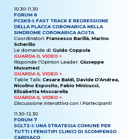
10.30-11.30
FORUM 6
PCSK9-i: FAST TRACK E REGRESSIONE
DELLA PLACCA CORONARICA NELLA
SINDROME CORONARICA ACUTA
Coordinatori:
Francesco Barillà, Marino
Scherillo
Le domande di:
Guido Coppola
GUARDA IL VIDEO >
Risponde l’Opinion Leader:
Giuseppe
Musumeci
GUARDA IL VIDEO >
Table Talk:
Cesare Baldi, Davide D’Andrea,
Nicolino Esposito, Fabio Minicucci,
Elisabetta Moscarella
GUARDA IL VIDEO >
Discussione interattiva con i Partecipanti
11.30-12.30
FORUM 7
SGLT2-I: UNA STRATEGIA COMUNE PER
TUTTI I FENOTIPI CLINICI DI SCOMPENSO
CARDIACO