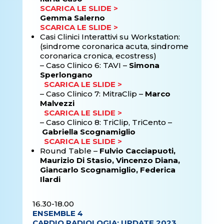
SCARICA LE SLIDE >
Gemma Salerno
SCARICA LE SLIDE >
Casi Clinici Interattivi su Workstation:
(sindrome coronarica acuta, sindrome
coronarica cronica, ecostress)
–
Caso Clinico 6: TAVI –
Simona
Sperlongano
SCARICA LE SLIDE >
–
Caso Clinico 7: MitraClip –
Marco
Malvezzi
SCARICA LE SLIDE >
–
Caso Clinico 8: TriClip, TriCento –
Gabriella Scognamiglio
SCARICA LE SLIDE >
Round Table –
Fulvio Cacciapuoti,
Maurizio Di Stasio, Vincenzo Diana,
Giancarlo Scognamiglio, Federica
Ilardi
16.30-18.00
ENSEMBLE 4
CARDIO RADIOLOGIA: UPDATE 2023