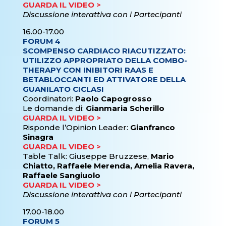
GUARDA IL VIDEO >
Discussione interattiva con i Partecipanti
16.00-17.00
FORUM 4
SCOMPENSO CARDIACO RIACUTIZZATO:
UTILIZZO APPROPRIATO DELLA COMBO-
THERAPY CON INIBITORI RAAS E
BETABLOCCANTI ED ATTIVATORE DELLA
GUANILATO CICLASI
Coordinatori:
Paolo Capogrosso
Le domande di:
Gianmaria Scherillo
GUARDA IL VIDEO >
Risponde l’Opinion Leader:
Gianfranco
Sinagra
GUARDA IL VIDEO >
Table Talk: Giuseppe Bruzzese,
Mario
Chiatto, Raffaele Merenda, Amelia Ravera,
Raffaele Sangiuolo
GUARDA IL VIDEO >
Discussione interattiva con i Partecipanti
17.00-18.00
FORUM 5